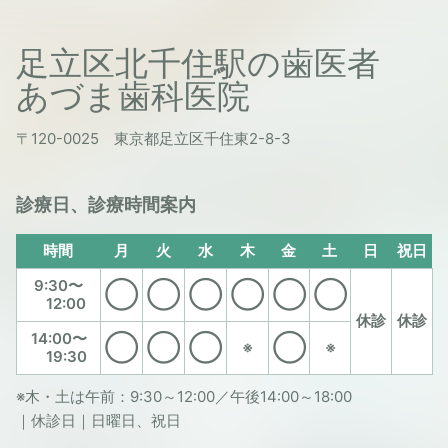
足立区北千住駅の歯医者
あづま歯科医院
〒120-0025 東京都足立区千住東2-8-3
診療日、診療時間案内
時間
月
火
水
木
金
土
日
祝日
9:30〜
◯
◯
◯
◯
◯
◯
12:00
休診
休診
14:00〜
◯
◯
◯
◯
※
※
19:30
※木・土は午前：9:30～12:00／午後14:00～18:00
｜休診日｜日曜日、祝日